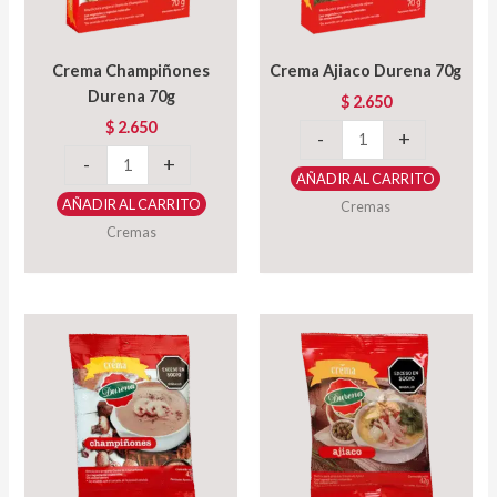
Crema Champiñones
Crema Ajiaco Durena 70g
Durena 70g
$
2.650
$
2.650
Crema
-
+
Crema
Ajiaco
-
+
AÑADIR AL CARRITO
Champiñones
Durena
AÑADIR AL CARRITO
Cremas
Durena
70g
Cremas
70g
cantidad
cantidad