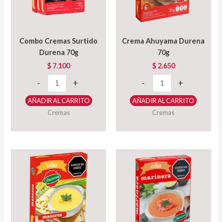
Combo Cremas Surtido
Crema Ahuyama Durena
Durena 70g
70g
$
7.100
$
2.650
Combo
Crema
-
+
-
+
Cremas
Ahuyama
AÑADIR AL CARRITO
AÑADIR AL CARRITO
Surtido
Durena
Cremas
Cremas
Durena
70g
70g
cantidad
cantidad