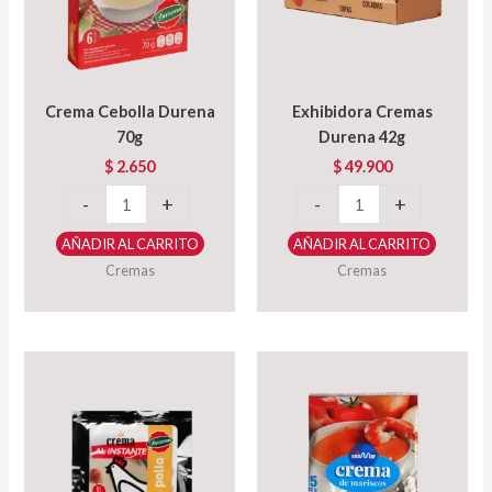
Crema Cebolla Durena
Exhibidora Cremas
70g
Durena 42g
$
2.650
$
49.900
Crema
Exhibidora
-
+
-
+
Cebolla
Cremas
AÑADIR AL CARRITO
AÑADIR AL CARRITO
Durena
Durena
Cremas
Cremas
70g
42g
cantidad
cantidad