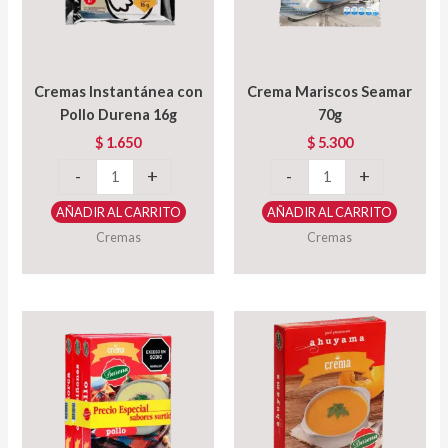
Cremas Instantánea con
Crema Mariscos Seamar
Pollo Durena 16g
70g
$
1.650
$
5.300
Cremas
Crema
-
+
-
+
Instantánea
Mariscos
AÑADIR AL CARRITO
AÑADIR AL CARRITO
con
Seamar
Cremas
Cremas
Pollo
70g
Durena
cantidad
16g
cantidad