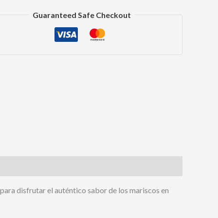
dad
Guaranteed Safe Checkout
book
sApp
artir
para disfrutar el auténtico sabor de los mariscos en