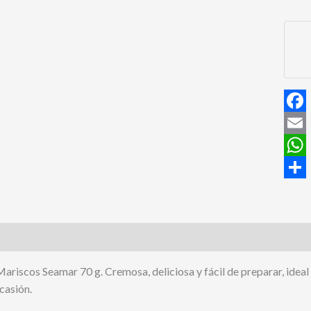
canti
Face
Email
What
Comp
ón
riscos Seamar 70 g. Cremosa, deliciosa y fácil de preparar, ideal 
casión.