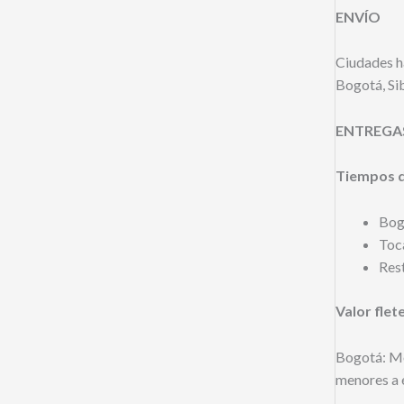
ENVÍO
Ciudades ha
Bogotá, Si
ENTREGA
Tiempos d
Bogo
Toca
Rest
Valor flet
Bogotá: Mo
menores a é