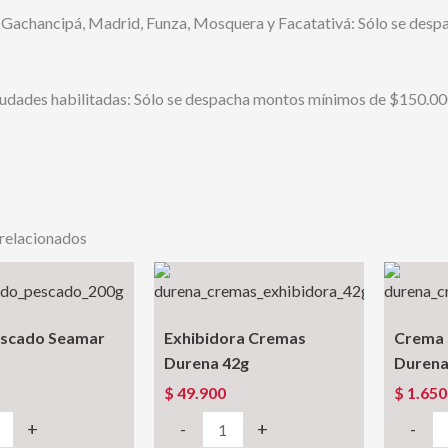
 Gachancipá, Madrid, Funza, Mosquera y Facatativá: Sólo se desp
iudades habilitadas: Sólo se despacha montos mínimos de $150.000
relacionados
escado Seamar
Exhibidora Cremas
Crema
Durena 42g
Durena
$
49.900
$
1.650
Exhibidora
Crema
+
-
+
-
Cremas
Champi