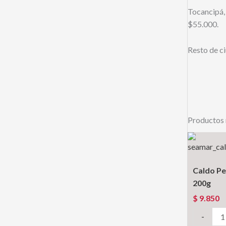
Tocancipá,
$55.000.
Resto de c
Productos 
Caldo P
200g
$
9.850
Caldo
-
Pescado