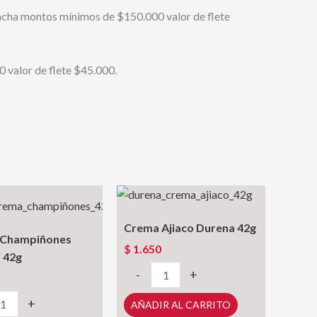
acha montos mínimos de $150.000 valor de flete
 valor de flete $45.000.
Crema Ajiaco Durena 42g
 Champiñones
$
1.650
 42g
Crema
-
+
Ajiaco
+
AÑADIR AL CARRITO
Durena
ñones