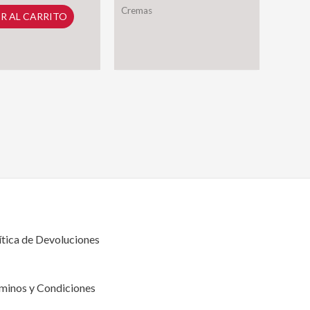
42g
Cremas
R AL CARRITO
cantidad
d
ítica de Devoluciones
minos y Condiciones