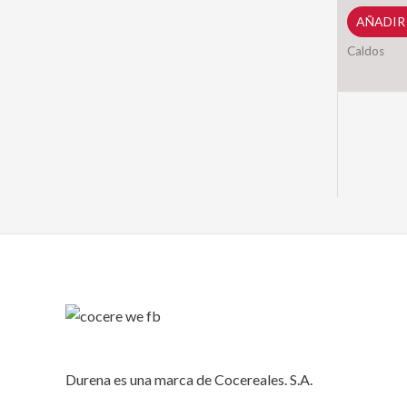
AÑADIR
Seamar
200g
Caldos
cantidad
Durena es una marca de Cocereales. S.A.