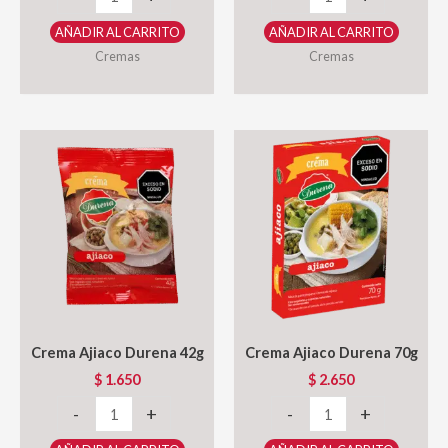
Marinera
Champiñones
AÑADIR AL CARRITO
AÑADIR AL CARRITO
Durena
Durena
Cremas
Cremas
70g
42g
cantidad
cantidad
Crema Ajiaco Durena 42g
Crema Ajiaco Durena 70g
$
1.650
$
2.650
Crema
Crema
-
+
-
+
Ajiaco
Ajiaco