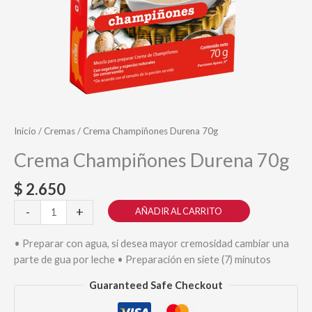
Inicio
/
Cremas
/ Crema Champiñones Durena 70g
Crema Champiñones Durena 70g
$
2.650
Crema
-
+
AÑADIR AL CARRITO
Champiñones
Durena
• Preparar con agua, si desea mayor cremosidad cambiar una
70g
parte de gua por leche • Preparación en siete (7) minutos
cantidad
Guaranteed Safe Checkout