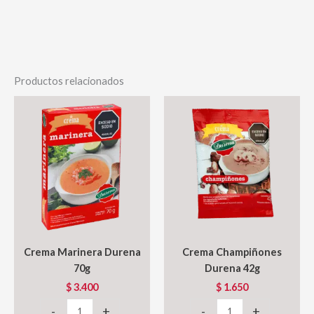
Productos relacionados
Crema Marinera Durena
Crema Champiñones
70g
Durena 42g
$
3.400
$
1.650
Crema
Crema
-
+
-
+