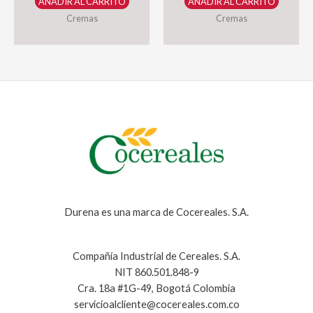
AÑADIR AL CARRITO
AÑADIR AL CARRITO
Durena
Durena
Cremas
Cremas
42g
70g
cantidad
cantidad
Durena es una marca de Cocereales. S.A.
Compañía Industrial de Cereales. S.A.
NIT 860.501.848-9
Cra. 18a #1G-49, Bogotá Colombia
servicioalcliente@cocereales.com.co