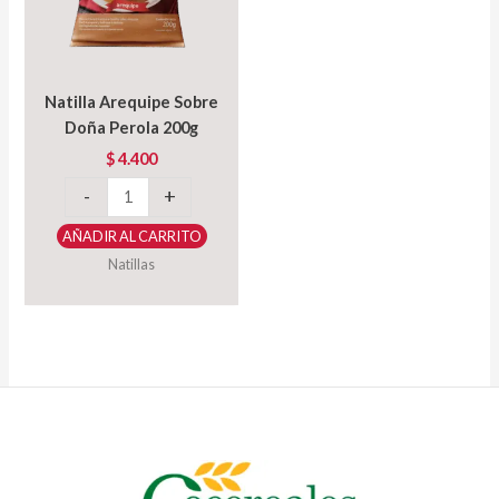
Natilla Arequipe Sobre
Doña Perola 200g
$
4.400
Natilla
-
+
Arequipe
AÑADIR AL CARRITO
Sobre
Natillas
Doña
Perola
200g
cantidad