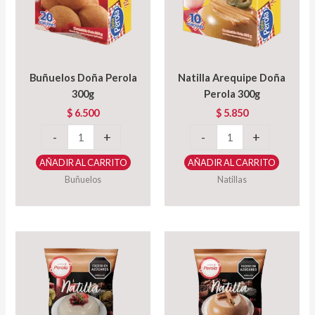
Buñuelos Doña Perola
Natilla Arequipe Doña
300g
Perola 300g
$
6.500
$
5.850
Buñuelos
Natilla
-
+
-
+
Doña
Arequipe
AÑADIR AL CARRITO
AÑADIR AL CARRITO
Perola
Doña
Buñuelos
Natillas
300g
Perola
cantidad
300g
cantidad