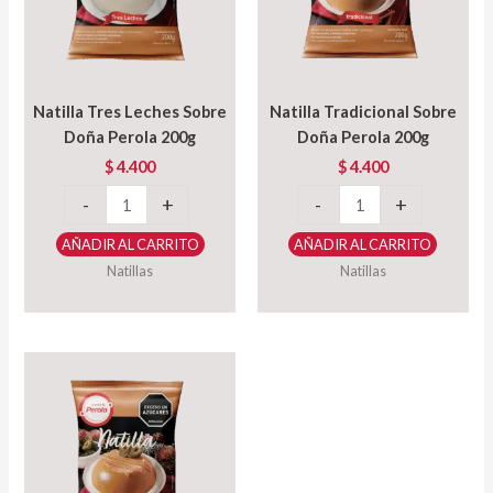
Natilla Tres Leches Sobre
Natilla Tradicional Sobre
Doña Perola 200g
Doña Perola 200g
$
4.400
$
4.400
Natilla
Natilla
-
+
-
+
Tres
Tradicional
AÑADIR AL CARRITO
AÑADIR AL CARRITO
Leches
Sobre
Natillas
Natillas
Sobre
Doña
Doña
Perola
Perola
200g
200g
cantidad
cantidad