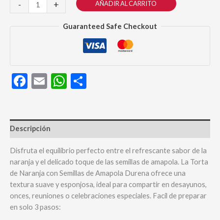
Torta
-
+
AÑADIR AL CARRITO
was:
is:
de
$ 7.990.
$ 7.600.
naranja
Guaranteed Safe Checkout
con
semillas
de
amapola
Facebook
Email
WhatsApp
Compartir
200G
cantidad
Descripción
Disfruta el equilibrio perfecto entre el refrescante sabor de la
naranja y el delicado toque de las semillas de amapola. La Torta
de Naranja con Semillas de Amapola Durena ofrece una
textura suave y esponjosa, ideal para compartir en desayunos,
onces, reuniones o celebraciones especiales. Facil de preparar
en solo 3 pasos: