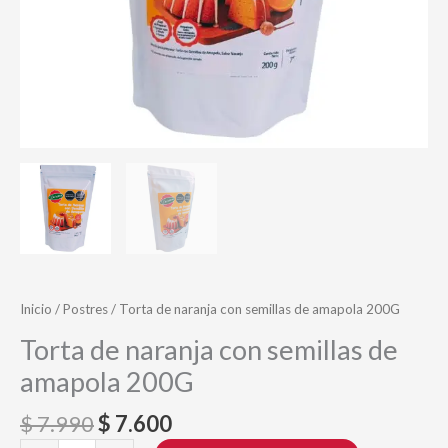
Inicio
/
Postres
/ Torta de naranja con semillas de amapola 200G
Torta de naranja con semillas de
amapola 200G
Original
Current
$
7.990
$
7.600
price
price