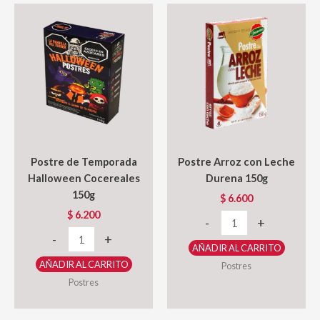
Postre de Temporada
Postre Arroz con Leche
Halloween Cocereales
Durena 150g
150g
$
6.600
$
6.200
Postre
-
+
Postre
Arroz
-
+
AÑADIR AL CARRITO
de
con
AÑADIR AL CARRITO
Postres
Temporada
Leche
Postres
Halloween
Durena
Cocereales
150g
150g
cantidad