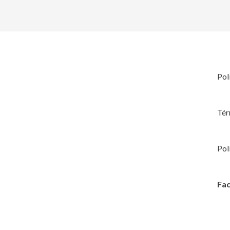
Pol
Tér
Pol
Fac