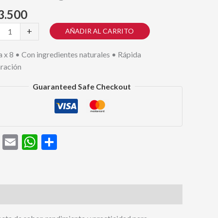
3.500
+
AÑADIR AL CARRITO
a
a x 8 • Con ingredientes naturales • Rápida
ium
ración
na
Guaranteed Safe Checkout
dad
Facebook
Email
WhatsApp
Compartir