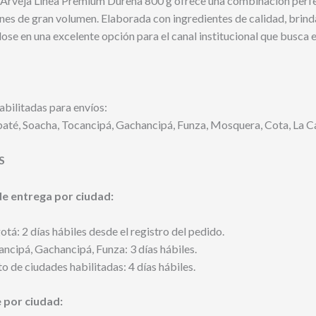
 Arveja Línea Premium Durena 800 g ofrece una combinación perfec
es de gran volumen. Elaborada con ingredientes de calidad, brinda
ose en una excelente opción para el canal institucional que busca e
bilitadas para envíos:
baté, Soacha, Tocancipá, Gachancipá, Funza, Mosquera, Cota, La Ca
S
e entrega por ciudad:
tá: 2 días hábiles desde el registro del pedido.
ncipá, Gachancipá, Funza: 3 días hábiles.
o de ciudades habilitadas: 4 días hábiles.
e por ciudad: