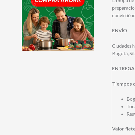
La Sopa de
preparacion
convirtiénd
ENVÍO
Ciudades ha
Bogotá, Si
ENTREGA
Tiempos d
Bogo
Toca
Rest
Valor flet