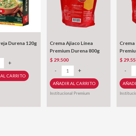
eja Durena 120g
Crema Ajiaco Línea
Crema 
Premium Durena 800g
Premiu
$
29.500
$
29.55
+
Crema
Crema
-
+
-
 AL CARRITO
Ajiaco
Mazorc
AÑADIR AL CARRITO
AÑADI
Línea
Línea
Premium
Premiu
Institucional Premium
Instituc
Durena
Durena
800g
800g
cantidad
cantida