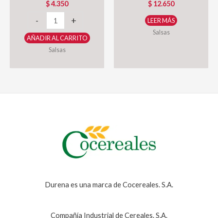
$
4.350
$
12.650
Salsa
-
+
LEER MÁS
Bolognesa
Salsas
AÑADIR AL CARRITO
Durena
Salsas
50g
cantidad
Durena es una marca de Cocereales. S.A.
Compañía Industrial de Cereales. S.A.