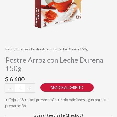
Inicio
/
Postres
/ Postre Arroz con Leche Durena 150g
Postre Arroz con Leche Durena
150g
$
6.600
Postre
-
+
AÑADIR AL CARRITO
Arroz
con
• Caja x 36 • Fácil preparación • Solo adiciones agua para su
Leche
preparación
Durena
Guaranteed Safe Checkout
150g