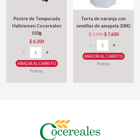
Postre de Temporada
Torta de naranja con
Halloween Cocereales
semillas de amapola 200G
150g
Original
Current
$
7.990
$
7.600
price
price
$
6.200
Torta
-
+
was:
is:
Postre
de
$ 7.990.
$ 7.600.
-
+
AÑADIR AL CARRITO
de
naranja
AÑADIR AL CARRITO
Postres
Temporada
con
Postres
Halloween
semillas
Cocereales
de
150g
amapola
cantidad
200G
cantidad