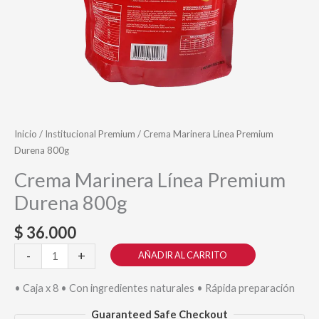
Inicio
/
Institucional Premium
/ Crema Marinera Línea Premium
Durena 800g
Crema Marinera Línea Premium
Durena 800g
$
36.000
Crema
-
+
AÑADIR AL CARRITO
Marinera
Línea
• Caja x 8 • Con ingredientes naturales • Rápida preparación
Premium
Guaranteed Safe Checkout
Durena