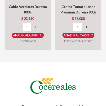
Caldo Verduras Durena
Crema Tomate Línea
800g
Premium Durena 800g
$
23.950
$
38.000
Caldo
Crema
-
+
-
+
Verduras
Tomate
AÑADIR AL CARRITO
AÑADIR AL CARRITO
Durena
Línea
Institucional
Institucional Premium
800g
Premium
cantidad
Durena
800g
cantidad