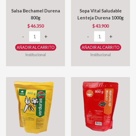
Salsa Bechamel Durena
Sopa Vital Saludable
800g
Lenteja Durena 1000g
$
46.350
$
43.900
Salsa
Sopa
-
+
-
+
Bechamel
Vital
AÑADIR AL CARRITO
AÑADIR AL CARRITO
Durena
Saludable
Institucional
Institucional
800g
Lenteja
cantidad
Durena
1000g
cantidad