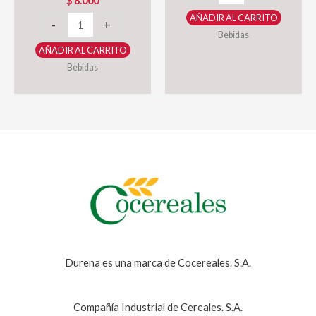
$
8.000
Fresa
AÑADIR AL CARRITO
Bebida
Durena
-
+
Bebidas
Instantánea
100g
AÑADIR AL CARRITO
Masato
cantidad
Bebidas
Tradicional
Durena
185g
cantidad
Durena es una marca de Cocereales. S.A.
Compañía Industrial de Cereales. S.A.