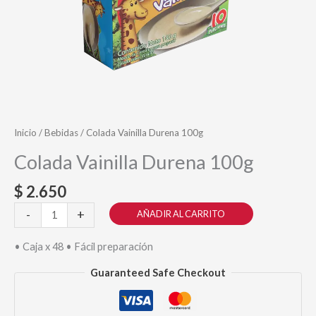
Inicio
/
Bebidas
/ Colada Vainilla Durena 100g
Colada Vainilla Durena 100g
$
2.650
Colada
-
+
AÑADIR AL CARRITO
Vainilla
Durena
• Caja x 48 • Fácil preparación
100g
Guaranteed Safe Checkout
cantidad