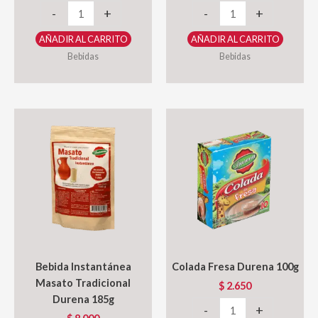
Fécula
Fécula
-
+
-
+
de
de
AÑADIR AL CARRITO
AÑADIR AL CARRITO
Plátano
Plátano
Bebidas
Bebidas
Durena
Durena
90g
250g
cantidad
cantidad
Bebida Instantánea
Colada Fresa Durena 100g
Masato Tradicional
$
2.650
Durena 185g
Colada
-
+