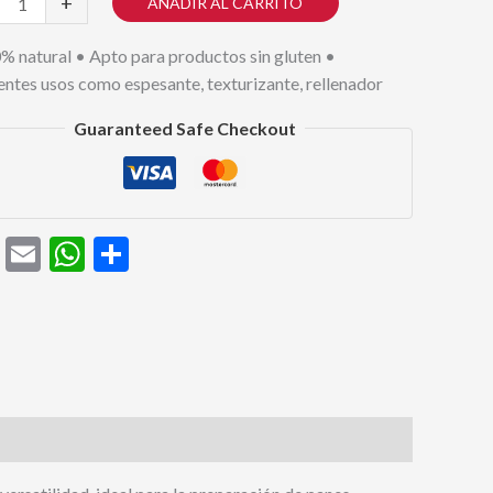
+
AÑADIR AL CARRITO
% natural • Apto para productos sin gluten •
na
entes usos como espesante, texturizante, rellenador
Guaranteed Safe Checkout
dad
Facebook
Email
WhatsApp
Compartir