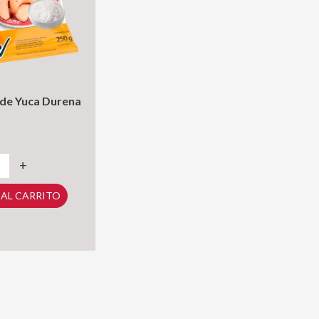
de Yuca Durena
+
 AL CARRITO