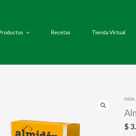
Productos
Recetas
Tienda Virtual
Inicio
Al
$
3
Almi