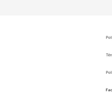
Pol
Tér
Pol
Fac