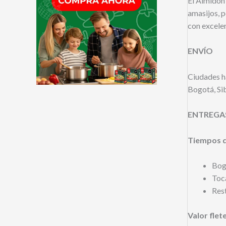
El Almidón 
amasijos, p
con excelen
ENVÍO
Ciudades ha
Bogotá, Si
ENTREGA
Tiempos d
Bogo
Toca
Rest
Valor flet