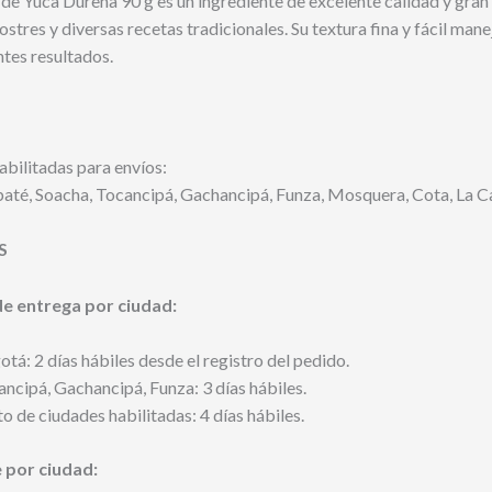
de Yuca Durena 90 g es un ingrediente de excelente calidad y gran v
ostres y diversas recetas tradicionales. Su textura fina y fácil ma
tes resultados.
bilitadas para envíos:
baté, Soacha, Tocancipá, Gachancipá, Funza, Mosquera, Cota, La Ca
S
e entrega por ciudad:
tá: 2 días hábiles desde el registro del pedido.
ncipá, Gachancipá, Funza: 3 días hábiles.
o de ciudades habilitadas: 4 días hábiles.
e por ciudad: