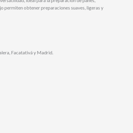
ersatilidad, ideal para la preparación de panes,
nejo permiten obtener preparaciones suaves, ligeras y
lera, Facatativá y Madrid.