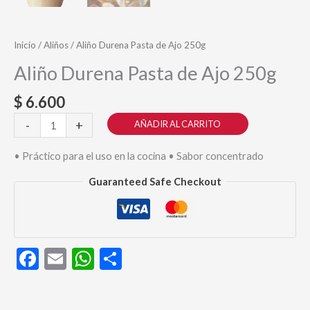
Inicio
/
Aliños
/ Aliño Durena Pasta de Ajo 250g
Aliño Durena Pasta de Ajo 250g
$
6.600
Aliño
-
+
AÑADIR AL CARRITO
Durena
Pasta
• Práctico para el uso en la cocina • Sabor concentrado
de
Guaranteed Safe Checkout
Ajo
250g
cantidad
Facebook
Email
WhatsApp
Compartir