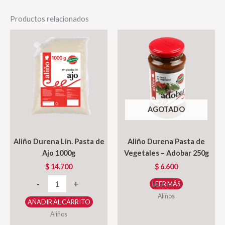
Productos relacionados
AGOTADO
Aliño Durena Lin. Pasta de
Aliño Durena Pasta de
Ajo 1000g
Vegetales – Adobar 250g
$
14.700
$
6.600
Aliño
-
+
LEER MÁS
Durena
Aliños
AÑADIR AL CARRITO
Lin.
Aliños
Pasta